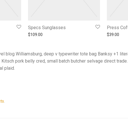
Specs Sunglasses
Press Cof
$
109.00
$
39.00
el blog Williamsburg, deep v typewriter tote bag Banksy +1 liter
itsch pork belly cred, small batch butcher selvage direct trade
l plaid.
ts
.