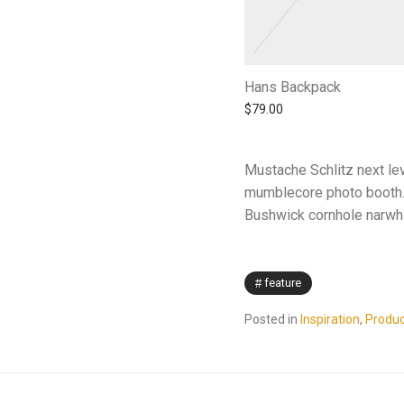
Hans Backpack
$
79.00
Mustache Schlitz next lev
mumblecore photo booth. K
Bushwick cornhole narwha
feature
Posted in
Inspiration
,
Produc